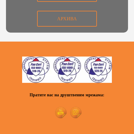
АРХИВА
Пратите нас на друштвеним мрежама: