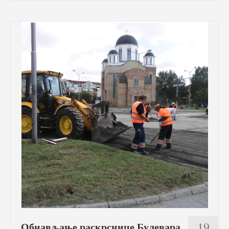
19
Обнављање раскрснице Булевара