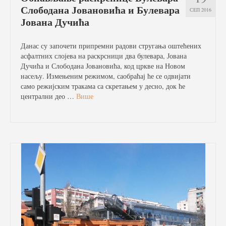
Слободана Јовановића и Булевара
СЕП 2016
Јована Дучића
Данас су започети припремни радови стругања оштећених
асфалтних слојева на раскрсници два булевара, Јована
Дучића и Слободана Јовановића, код цркве на Новом
насељу. Измењеним режимом, саобраћај ће се одвијати
само режијским тракама са скретањем у десно, док ће
централни део …
Више