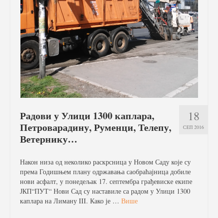
18
Радови у Улици 1300 каплара,
Петроварадину, Руменци, Телепу,
СЕП 2016
Ветернику…
Након низа од неколико раскрсница у Новом Саду које су
према Годишњем плану одржавања саобраћајница добиле
нови асфалт, у понедељак 17. септембра грађевиске екипе
ЈКП“ПУТ“ Нови Сад су наставиле са радом у Улици 1300
каплара на Лиману III. Како је …
Више