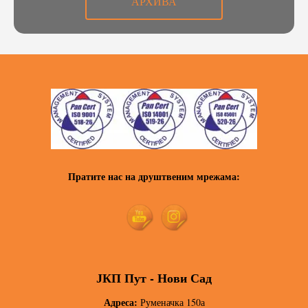
АРХИВА
Пратите нас на друштвеним мрежама:
ЈКП Пут - Нови Сад
Адреса:
Руменачка 150а