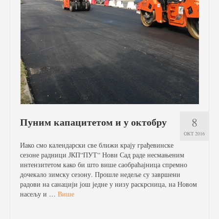
8
Пуним капацитетом и у октобру
ОКТ 2016
Иако смо календарски све ближи крају грађевинске
сезоне радници ЈКП“ПУТ“ Нови Сад раде несмањеним
интензитетом како би што више саобраћајница спремно
дочекало зимску сезону. Прошле недеље су завршени
радови на санацији још једне у низу раскрсница, на Новом
насељу и …
Више