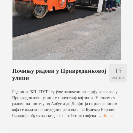
Услуге
Вести
Јавне набавке
Отворени поступак
Рестриктивни поступак
Квалификациони поступак
15
Почињу радови у Привредниковој
улици
Преговарачки поступак
ОКТ 2016
Поступак јавне набавке мале вредности
Радници ЈКП “ПУТ“ су јуче започели санацију коловоза у
Привредниковој улици у индустријској зони. У плану су
Набавке на које се закон о јавној набавци не
радови на потезу од Албус-а до Делфи-ја са раскрсницом
примењује
која се налази непосредно пре излаза на Булевар Европе.
Санација обухвата скидање оштећених слојева …
Више
Документа
Галерија