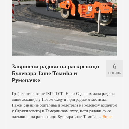
6
Завршени радови на раскрсници
Булевара Јаше Томића и
СЕП 2016
Руменачке
Грађевинске екипе ЈКП“ПУТ“ Нови Сад ових дана раде на
више локација у Новом Саду и приградским местима.
Након санације оштећења и колотрага на коловозу асфалтом
у Стражиловској и Темеринском путу, исти радови су се
наставили на раскрсници Булевара Јаше Томића …
Више