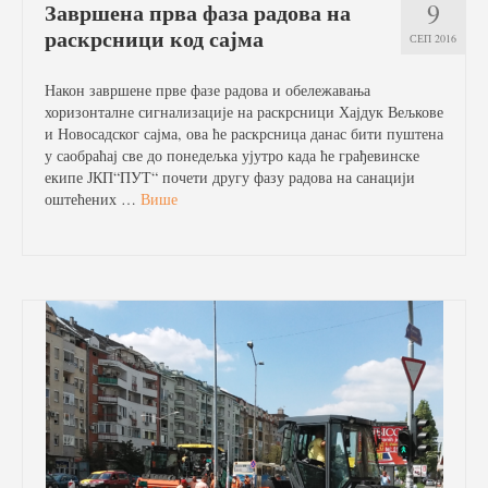
9
Завршена прва фаза радова на
раскрсници код сајма
СЕП 2016
Након завршене прве фазе радова и обележавања
хоризонталне сигнализације на раскрсници Хајдук Вељкове
и Новосадског сајма, ова ће раскрсница данас бити пуштена
у саобраћај све до понедељка ујутро када ће грађевинске
екипе ЈКП“ПУТ“ почети другу фазу радова на санацији
оштећених …
Више