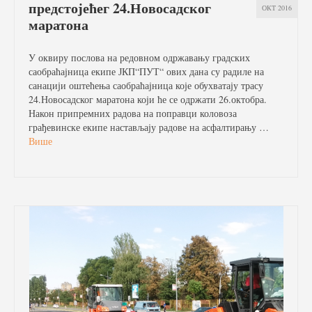
предстојећег 24.Новосадског
ОКТ 2016
маратона
У оквиру послова на редовном одржавању градских
саобраћајница екипе ЈКП“ПУТ“ ових дана су радиле на
санацији оштећења саобраћајница које обухватају трасу
24.Новосадског маратона који ће се одржати 26.октобра.
Након припремних радова на поправци коловоза
грађевинске екипе настављају радове на асфалтирању …
Више