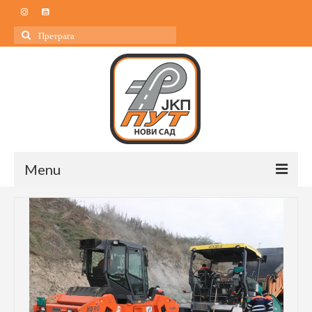
Search
for:
Menu
Почетна
О нама
О нама
Управа