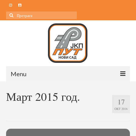
Search
for:
Menu
Почетна
Март 2015 год.
17
О нама
ОКТ 2016
О нама
Управа