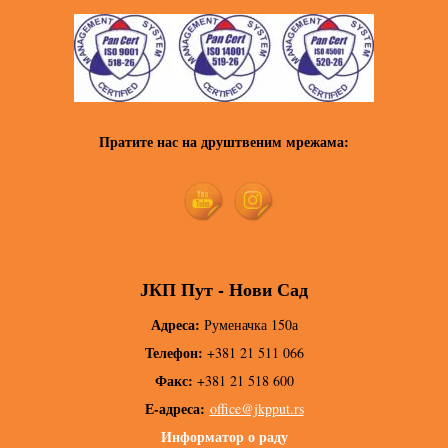
Пратите нас на друштвеним мрежама:
ЈКП Пут - Нови Сад
Адреса:
Руменачка 150а
Телефон:
+381 21 511 066
Факс:
+381 21 518 600
Е-адреса:
office@jkpput.rs
Информатор о раду