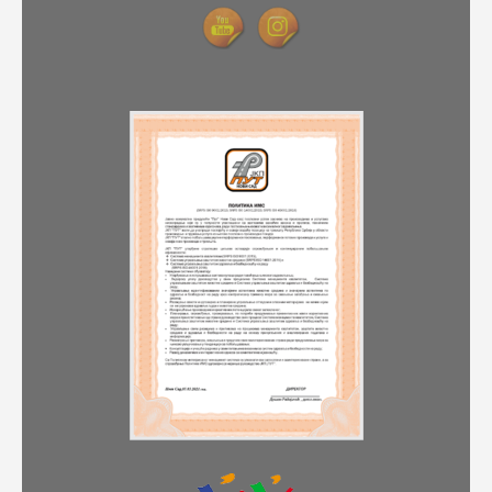
Услуге
Вести
Јавне набавке
Отворени поступак
Рестриктивни поступак
Квалификациони поступак
Преговарачки поступак
Поступак јавне набавке мале вредности
Набавке на које се закон о јавној набавци не
примењује
Документа
Галерија