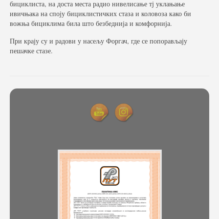
бициклиста, на доста места радио нивелисање тј уклањање
ивичњака на споју бициклистичких стаза и коловоза како би
Фото галерија
вожња бициклима била што безбеднија и комфорнија.
Видео галерија
При крају су и радови у насељу Форгач, где се попорављају
пешачке стазе.
Контакт