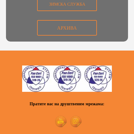
ЗИМСКА СЛУЖБА
АРХИВА
Пратите нас на друштвеним мрежама: