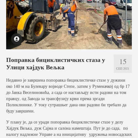
Услуге
Вести
Јавне набавке
Отворени поступак
Рестриктивни поступак
Поправка бициклистичких стаза у
15
Улици хајдук Вељка
Квалификациони поступак
СЕП 2021
Преговарачки поступак
Недавно је завршена попоравка бициклистичке стазе у дужини
око 140 м на Булевару војводе Степе, затим у Руменачкој од бр 17
до Јанка Веселиновића, а сада се настављају исти радови на том
Поступак јавне набавке мале вредности
правцу, од Завода за трансфузију крви према зргади
Поликлинике. У току сутрашњег дана ови радови би требало да
Набавке на које се закон о јавној набавци не
буду завршени.
примењује
У плану је, да се уради попоравка бициклистичке стазе у делу
Документа
Хајдук Вељка, дуж Сајма и салона намештаја. Пут је до сада, по
налогу надлежне Управе а на иницијативу удружења новосадских
Галерија