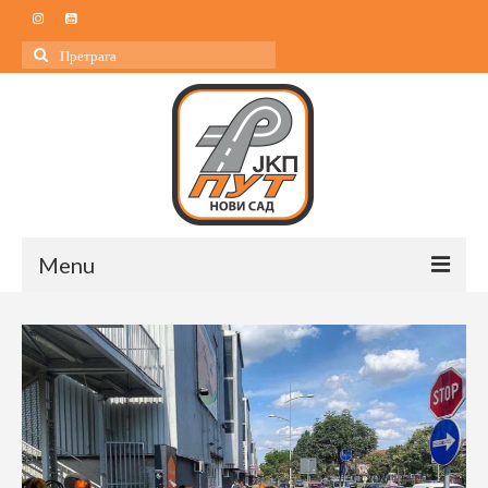
Search
for:
Menu
Почетна
О нама
О нама
Управа