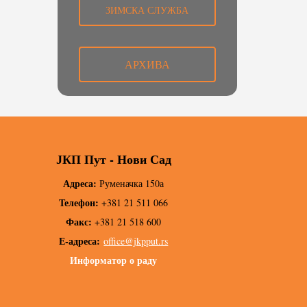
ЗИМСКА СЛУЖБА
АРХИВА
ЈКП Пут - Нови Сад
Адреса:
Руменачка 150а
Телефон:
+381 21 511 066
Факс:
+381 21 518 600
Е-адреса:
office@jkpput.rs
Информатор о раду