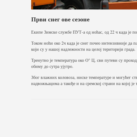
Први снег ове сезоне
Екипе Зимске службе ПУТ-а од ноћас, од 22 ч када је по
Током ноћи око 2ч када је снег почео интензивније да п
који су у нашој надлежности на целој територији града.
Тренутно је температура око O° Ц, сви путеви су проход
обиму до сутра ујутро.
Због влажних коловоза, ниске температуре и могућег с
надвожњацима а такође и на сремској страни на којој је 