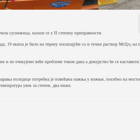
чела суснежица, налазе се у II степену приправности.
ада, 19 екипа је било на терену посипајући со и течни раствор МгЦл
на 
2
ни и не очекујемо веће проблеме током дана а дежурство ће се наставити
тварања поледице потребна је повећана пажња у вожњи, посебно на мост
температура увек за степен, два нижа.