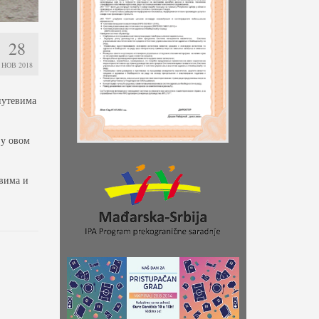
28
НОВ 2018
путевима
 у овом
овима и