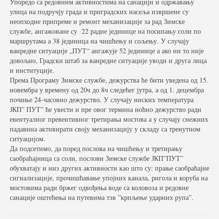
Упоредо са редовним активностима на санацији и одржавању
улица на подручју града и приградских насеља извршене су
неопходне припреме и ремонт механизације за рад Зимске
службе, ангажоване су 22 радне јединице на посипању соли по
маршрутама а 38 јединица на чишћењу и сољењу. У случају
ванредне ситуације „ПУТ“ ангажује 52 јединице а ако ни то није
довољно, Градски штаб за ванредне ситуације уводи и друга лица
и институције.
Према Програму Зимске службе, дежурства ће бити уведена од 15.
новембра у времену од 20ч до 8ч следећег јутра, а од 1. децембра
почиње 24-часовно дежурство. У случају ниских температура
ЈКП” ПУТ” ће увести и пре овог термина ноћно дежурство ради
евентуалног превентивног третирања мостова а у случају снежних
падавина активирати своју механизацију у складу са тренутном
ситуацијом.
Да подсетимо, да поред послова на чишћењу и третирању
саобраћајница са соли, послови Зимске службе ЈКП”ПУТ”
обухватају и низ других активности као што су: прање саобраћајне
сигнализације, прочишћавање упојних канала, ригола и коруба на
мостовима ради бржег одвођења воде са коловоза и редовне
санације оштећења на путевима тзв ”крпљење ударних рупа”.