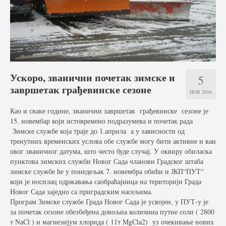
Услуге
Вести
Јавне набавке
Отворени поступак
Ускоро, званични почетак зимске и
5
завршетак грађевинске сезоне
Рестриктивни поступак
НОВ 2016
Квалификациони поступак
Као и сваке године, званични завршетак грађевинске сезоне је
15. новембар који истовремено подразумева и почетак рада
Зимске службе која траје до 1.априла а у зависности од
Преговарачки поступак
тренутних временских услова обе службе могу бити активне и ван
овог званичног датума, што често буде случај. У оквиру обиласка
Поступак јавне набавке мале вредности
пунктова зимских служби Новог Сада чланови Градског штаба
зимске службе ће у понедељак 7. новембра обићи и ЈКП“ПУТ“
Набавке на које се закон о јавној набавци не
који је носилац одржавања саобраћајница на територији Града
примењује
Новог Сада заједно са приградским насељима.
Програм Зимске службе Града Новог Сада је усвојен, у ПУТ-у је
Документа
за почетак сезоне обезбеђена довољна количина путне соли ( 2800
т NaCl ) и магнезијум хлорида ( 11т MgCla2) уз очекивање нових
Галерија