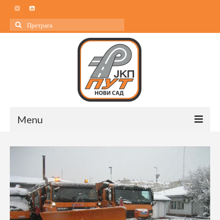
Search
for:
Menu
Почетна
О нама
О нама
Управа