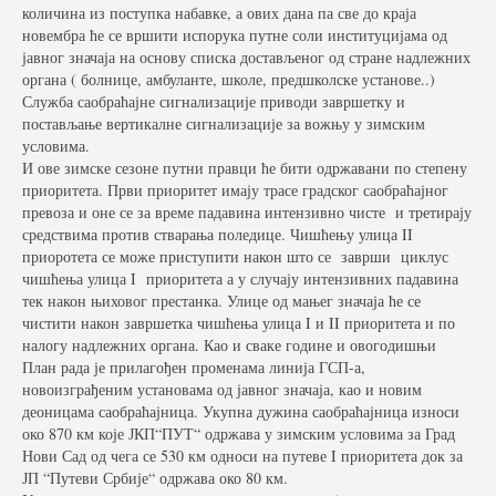
количина из поступка набавке, а ових дана па све до краја
новембра ће се вршити испорука путне соли институцијама од
Фото галерија
јавног значаја на основу списка достављеног од стране надлежних
органа ( болнице, амбуланте, школе, предшколске установе..)
Видео галерија
Служба саобраћајне сигнализације приводи завршетку и
постављање вертикалне сигнализације за вожњу у зимским
Контакт
условима.
И ове зимске сезоне путни правци ће бити одржавани по степену
приоритета. Први приоритет имају трасе градског саобраћајног
превоза и оне се за време падавина интензивно чисте и третирају
средствима против стварања поледице. Чишћењу улица II
приоротета се може приступити након што се заврши циклус
чишћења улица I приоритета а у случају интензивних падавина
тек након њиховог престанка. Улице од мањег значаја ће се
чистити након завршетка чишћења улица I и II приоритета и по
налогу надлежних органа. Као и сваке године и овогодишњи
План рада је прилагођен променама линија ГСП-а,
новоизграђеним установама од јавног значаја, као и новим
деоницама саобраћајница. Укупна дужина саобраћајница износи
око 870 км које ЈКП“ПУТ“ одржава у зимским условима за Град
Нови Сад од чега се 530 км односи на путеве I приоритета док за
ЈП “Путеви Србије“ одржава око 80 км.