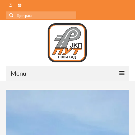
Search
for:
Menu
Почетна
О нама
О нама
Управа