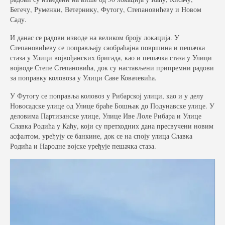
Бегечу, Руменки, Ветернику, Футогу, Степановићеву и Новом
Саду.
И данас се радови изводе на великом броју локација. У
Степановићеву се поправљају саобраћајна површина и пешачка
стаза у Улици војвођанских бригада, као и пешачка стаза у Улици
војводе Степе Степановића, док су настављени припремни радови
за поправку коловоза у Улици Саве Ковачевића.
У Футогу се поправља коловоз у Рибарској улици, као и у делу
Новосадске улице од Улице браће Бошњак до Подунавске улице. У
деловима Партизанске улице, Улице Иве Лоле Рибара и Улице
Славка Родића у Каћу, који су претходних дана пресвучени новим
асфалтом, уређују се банкине, док се на споју улица Славка
Родића и Народне војске уређује пешачка стаза.