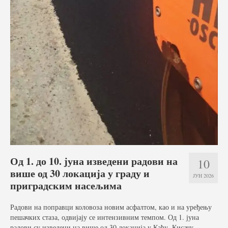
Фото галерија
Видео галерија
Контакт
Од 1. до 10. јуна изведени радови на
10
више од 30 локација у граду и
ЈУН 2026
приградским насељима
Радови на поправци коловоза новим асфалтом, као и на уређењу
пешачких стаза, одвијају се интензивним темпом. Од 1. јуна
радови су изведени на више од 30 локација у Каћу, Кисачу,