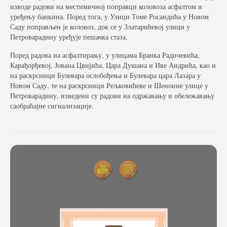
изводе радови на местимичној поправци коловоза асфалтом и
уређењу банкина. Поред тога, у Улици Томе Росандића у Новом
Саду поправљен је коловоз, док се у Златарићевој улици у
Петроварадину уређује пешачка стаза.
Поред радова на асфалтирању, у улицама Бранка Радичевића,
Карађорђевој, Јована Цвијића, Цара Душана и Иве Андрића, као и
на раскрсници Булевара ослобођења и Булевара цара Лазара у
Новом Саду, те на раскрсници Рељковићеве и Шеноине улице у
Петроварадину, изведени су радови на одржавању и обележавању
саобраћајне сигнализације.