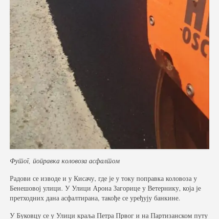
Футог, поправка коловоза асфалтом
Радови се изводе и у Кисачу, где је у току поправка коловоза у
Бенешовој улици. У Улици Арона Загорице у Ветернику, која је
претходних дана асфалтирана, такође се уређују банкине.
У Буковцу се у Улици краља Петра Првог и на Партизанском путу