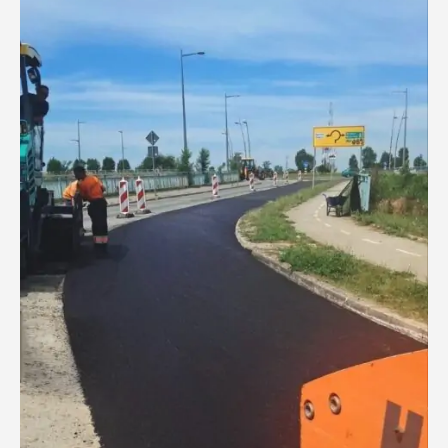
Услуге
Вести
Јавне набавке
Отворени поступак
Рестриктивни поступак
Квалификациони поступак
Преговарачки поступак
Поступак јавне набавке мале вредности
Набавке на које се закон о јавној набавци не
примењује
Документа
Галерија