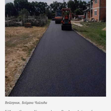
Фото галерија
Видео галерија
Контакт
Ветерник, Богдана Чиплића