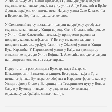
У Новом Саду се у Улици професора Грчића уређује аутобуско
стајалиште за пешаке, док је на углу улица Анђе Ранковић и Браће
Дроњак израђена сливничка веза. На углу улица Саве Ковачевића
и Берислава Берића поправља се коловоз.
У Степановићеву су настављени радови на уређењу аутобуског
стајалишта за пешаке у Улици војводе Степе Степановића, док се
у Улици Саве Ковачевића настављају припремни радови за
поправку коловоза асфалтом. У Бегечу се, након завршене
поправке коловоза, уређују банкине у Обалској улици и Улици
Вука Караџића. У Партизанској улици у Каћу, на деоници од
железничке пруге до Улице Војина П. Алексића, изводе се радови
на припреми коловоза за асфалтирање.
Поред тога, на раскрсницама Булевара цара Лазара са
Шекспировом и Балзаковом улицом, Београдског кеја и Трга
незнаног јунака, Булевара ослобођења и Народног фронта, као и у
Улици војводе Степе у Ветернику, на Темеринском путу у Новом
Саду и у Буковцу, изведени су радови на обележавању и
одржавању саобраћајне сигнализације.