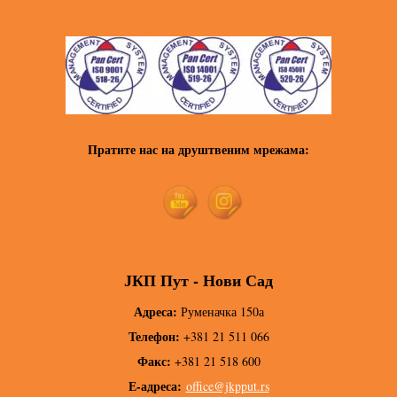
Пратите нас на друштвеним мрежама:
ЈКП Пут - Нови Сад
Адреса:
Руменачка 150а
Телефон:
+381 21 511 066
Факс:
+381 21 518 600
Е-адреса:
office@jkpput.rs