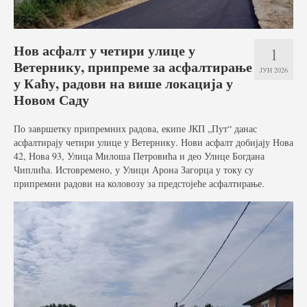
Услуге
Вести
Нов асфалт у четири улице у
1
Ветернику, припреме за асфалтирање
Јавне набавке
ЈУН 2026
у Каћу, радови на више локација у
Отворени поступак
Новом Саду
Рестриктивни поступак
По завршетку припремних радова, екипе ЈКП „Пут“ данас
асфалтирају четири улице у Ветернику. Нови асфалт добијају Нова
Квалификациони поступак
42, Нова 93, Улица Милоша Петровића и део Улице Богдана
Чиплића. Истовремено, у Улици Арона Загорца у току су
Преговарачки поступак
припремни радови на коловозу за предстојеће асфалтирање.
Поступак јавне набавке мале вредности
Набавке на које се закон о јавној набавци не
примењује
Документа
Галерија