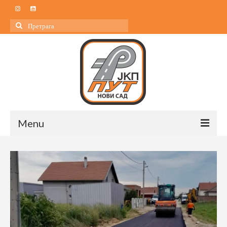
Search
for:
Menu
Почетна
О нама
О нама
Управа