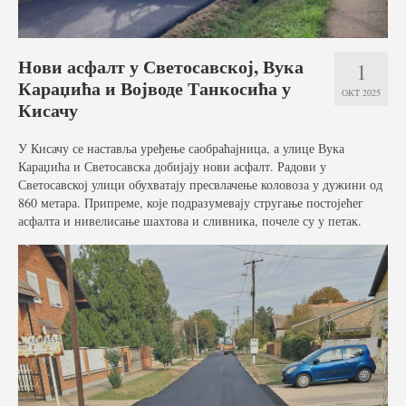
Услуге
Вести
Нови асфалт у Светосавској, Вука
1
Караџића и Војводе Танкосића у
Јавне набавке
ОКТ 2025
Кисачу
Отворени поступак
У Кисачу се наставља уређење саобраћајница, а улице Вука
Рестриктивни поступак
Караџића и Светосавска добијају нови асфалт. Радови у
Светосавској улици обухватају пресвлачење коловоза у дужини од
Квалификациони поступак
860 метара. Припреме, које подразумевају стругање постојећег
асфалта и нивелисање шахтова и сливника, почеле су у петак.
Преговарачки поступак
Поступак јавне набавке мале вредности
Набавке на које се закон о јавној набавци не
примењује
Документа
Галерија