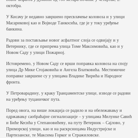
октобра.
У Кисачу је недавно завршено пресвлачење коловоза и у улици
Масариковој као и Војводе Танкосића, где је у току уређење
банкина.
Радови за постављање новог асфалтног слоја се одвијају и у
Ветернику, где се припрема улица Томе Максимовића, као и у
Новом Саду у улици Пожарној.
Истовремено, у Новом Саду се врши поправка коловоза на споју
улица Др Мике Стојаковића и Ангела Влатковића. Местимичне
поправке завршене су у улицама Владике Ћирића и Народног
фронта.
У Петроварадину, у краку Транџаментске улице, изводе се радови
на уређењу туцаничког пута.
Поред овога, на више локација се радило и на обележавању и
одржавању саобраћајне сигнализације – у улицама Милунке Савић
и Биће Кесића у Степановићеву, на путу Ветерник – Сајлово, у
Приморској улици, као и на раскрсницама Индустријске и
Партизанске, те Максима Горког и Стражиловске.