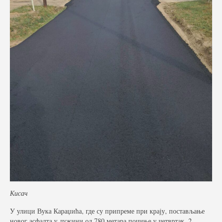
Фото галерија
Видео галерија
Контакт
Кисач
У улици Вука Караџића, где су припреме при крају, постављање
новог асфалта у дужини од 780 метара почиње у четвртак, 2.