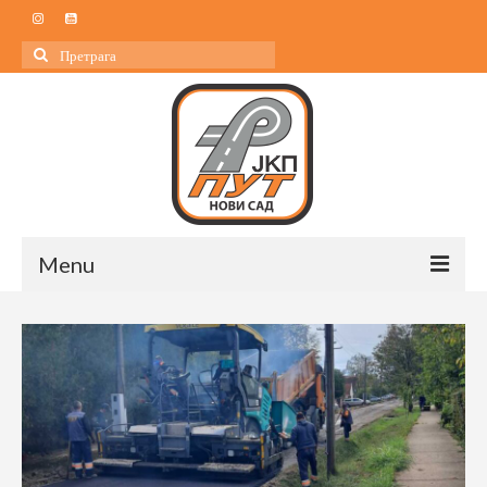
Search
for:
Menu
Почетна
О нама
О нама
Управа