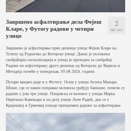
Услуге
Вести
Завршено асфалтирање дела Фејеш
2
Кларе, у Футогу радови у четири
Јавне набавке
АВГ 2024
улице
Отворени поступак
Завршено је асфалтирање прве деонице улице Фејеш Кларе на
Рестриктивни поступак
Телепу од Рудничке до Которске улице. Данас је уклоњена
саобраћајна сигнализација и улица је проходна за саобраћај.
Квалификациони поступак
Радови на асфалтирању друге деонице од Которске до Ћирила и
Методија почеће у понедељак, 05.08.2024. године.
Преговарачки поступак
Путари вредно раде и у Футогу. Осим у улици Јосипа Мажара
Шоше, где се након поправке коловоза уређују банкине, почели су
Поступак јавне набавке мале вредности
радови у још три улице. Поправља се коловоз у улици Марка
Перичина Камењара и на делу улице Лепе Радић, док се у
Набавке на које се закон о јавној набавци не
Крајишкој и Грмечкој изводе припремни радови за асфалтирање.
примењује
Документа
Галерија