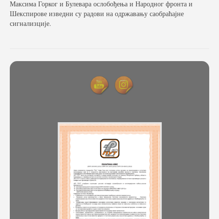
Максима Горког и Булевара ослобођења и Народног фронта и
Шекспирове изведни су радови на одржавању саобраћајне
сигнализције.