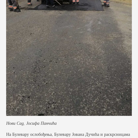
Нови Сад, Јосифа Панчића
На Булевару ослобођења, Булевару Јована Дучића и раскрсницама