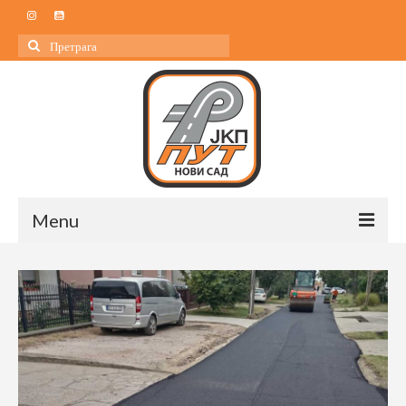
Search
for:
Menu
Почетна
О нама
О нама
Управа