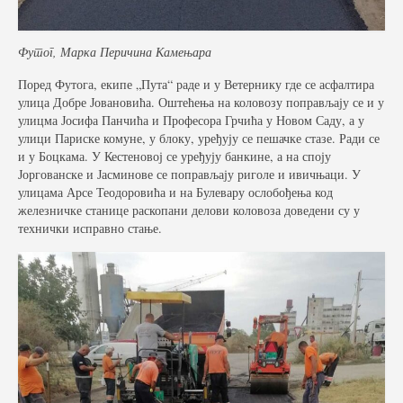
Футог, Марка Перичина Камењара
Поред Футога, екипе „Пута“ раде и у Ветернику где се асфалтира
улица Добре Јовановића. Оштећења на коловозу поправљају се и у
улицма Јосифа Панчића и Професора Грчића у Новом Саду, а у
улици Париске комуне, у блоку, уређују се пешачке стазе. Ради се
и у Боцкама. У Кестеновој се уређују банкине, а на споју
Јоргованске и Јасминове се поправљају риголе и ивичњаци. У
улицама Арсе Теодоровића и на Булевару ослобођења код
железничке станице раскопани делови коловоза доведени су у
технички исправно стање.