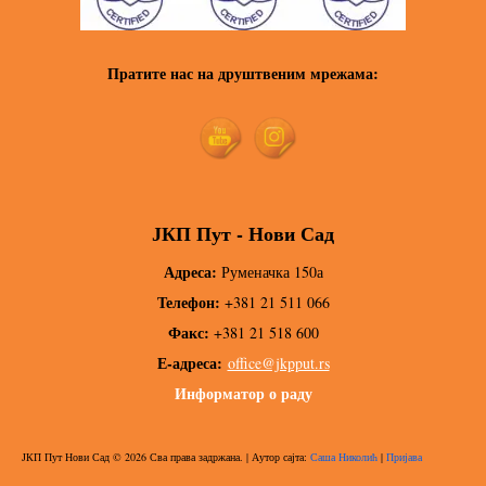
Пратите нас на друштвеним мрежама:
ЈКП Пут - Нови Сад
Адреса:
Руменачка 150а
Телефон:
+381 21 511 066
Факс:
+381 21 518 600
Е-адреса:
office@jkpput.rs
Информатор о раду
ЈКП Пут Нови Сад © 2026 Сва права задржана. | Аутор сајта:
Саша Николић
|
Пријава