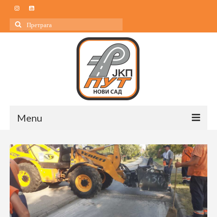
Search
for:
Menu
Почетна
О нама
О нама
Управа