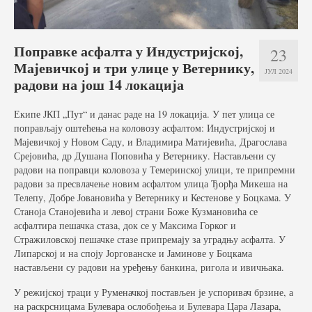
Услуге
Вести
Поправке асфалта у Индустријској,
23
Мајевичкој и три улице у Ветернику,
Јавне набавке
ЈУЛ 2024
радови на још 14 локација
Отворени поступак
Екипе ЈКП „Пут“ и данас раде на 19 локација. У пет улица се
Рестриктивни поступак
поправљају оштећења на коловозу асфалтом: Индустријској и
Мајевичкој у Новом Саду, и Владимира Матијевића, Драгослава
Квалификациони поступак
Срејовића, др Душана Поповића у Ветернику. Настављени су
радови на поправци коловоза у Темеринској улици, те припремни
Преговарачки поступак
радови за пресвлачење новим асфалтом улица Ђорђа Микеша на
Телепу, Добре Јовановића у Ветернику и Кестенове у Боцкама. У
Поступак јавне набавке мале вредности
Станоја Станојевића и левој страни Боже Кузмановића се
асфалтира пешачка стаза, док се у Максима Горког и
Набавке на које се закон о јавној набавци не
Стражиловској пешачке стазе припремају за уградњу асфалта. У
примењује
Липарској и на споју Јоргованске и Јаминове у Боцкама
настављени су радови на уређењу банкина, ригола и ивичњака.
Документа
У режијској траци у Руменачкој постављен је успоривач брзине, а
на раскрсницама Булевара ослобођења и Булевара Цара Лазара,
Галерија