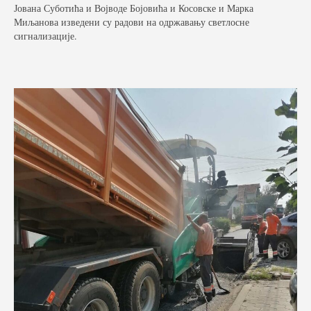
Јована Суботића и Војводе Бојовића и Косовске и Марка
Миљанова изведени су радови на одржавању светлосне
Фото галерија
сигнализације.
Видео галерија
Контакт