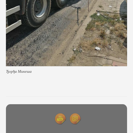
Ђорђа Микеша