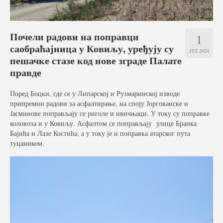
Услуге
Вести
Почели радови на поправци
1
саобраћајница у Ковиљу, уређују су
Јавне набавке
ЈУЛ 2024
пешачке стазе код нове зграде Палате
Отворени поступак
правде
Рестриктивни поступак
Поред Боцки, где се у Липарској и Рузмаринској изводе
припремни радови за асфалтирање, на споју Јоргованске и
Квалификациони поступак
Јасминове поправљају се риголе и ивичњаци. У току су поправке
коловоза и у Ковиљу. Асфалтом се поправљају улице Бранка
Преговарачки поступак
Бајића и Лазе Костића, а у току је и поправка атарског пута
туцаником.
Поступак јавне набавке мале вредности
Набавке на које се закон о јавној набавци не
примењује
Документа
Галерија