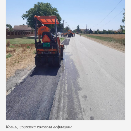
Фото галерија
Видео галерија
Контакт
Ковиљ, поправка коловоза асфалтом