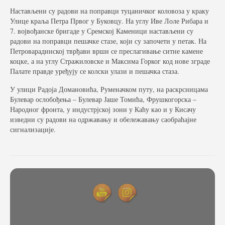
Настављени су радови на поправци туцаничког коловоза у краку
Улице краља Петра Првог у Буковцу. На углу Иве Лоле Рибара и
7. војвођанске бригаде у Сремској Каменици настављени су
радови на поправци пешачке стазе, који су започети у петак. На
Петроварадинској тврђави врши се преслагивање ситне камене
коцке, а на углу Стражиловске и Максима Горког код нове зграде
Палате правде уређују се колски улази и пешачка стаза.
У улици Радоја Домановића, Руменачком путу, на раскрсницама
Булевар ослобођења – Булевар Јаше Томића, Фрушкогорска –
Народног фронта, у индустрјској зони у Каћу као и у Кисачу
изведни су радови на одржавању и обележавању саобраћајне
сигнализације.