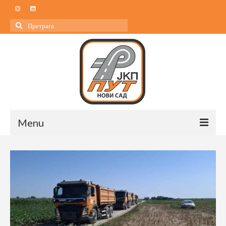
Search
for:
Menu
Почетна
О нама
О нама
Управа