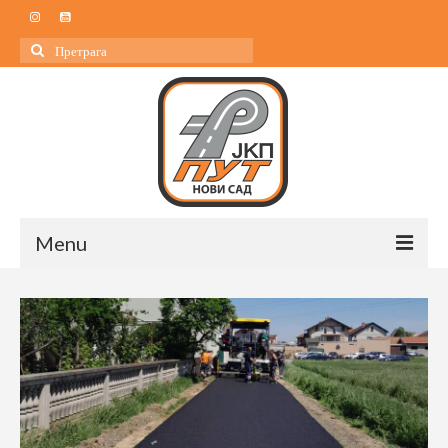
Search
for:
Menu
Почетна
О нама
О нама
Управа