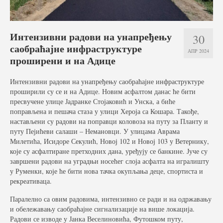
Услуге
Вести
Интензивни радови на унапређењу
30
саобраћајне инфраструктуре
Јавне набавке
АПР 2024
проширени и на Адице
Отворени поступак
Интензивни радови на унапређењу саобраћајне инфраструктуре
Рестриктивни поступак
проширили су се и на Адице. Новим асфалтом данас ће бити
пресвучене улице Јадранке Стојаковић и Унска, а биће
Квалификациони поступак
поправљена и пешача стаза у улици Хероја са Кошара. Такође,
настављени су радови на поправци коловоза на путу за Планту и
Преговарачки поступак
путу Пејићеви салаши – Немановци. У улицама Аврама
Милетића, Исидоре Секулић, Новој 102 и Новој 103 у Ветернику,
Поступак јавне набавке мале вредности
које су асфалтиране претходних дана, уређују се банкине. Јуче су
завршени радови на уградњи носећег слоја асфалта на игралишту
Набавке на које се закон о јавној набавци не
у Руменки, које ће бити нова тачка окупљања деце, спортиста и
примењује
рекреативаца.
Паралелно са овим радовима, интензивно се ради и на одржавању
Документа
и обележавању саобраћајне сигнализације на више локација.
Радови се изводе у Јанка Веселиновића, Футошком путу,
Галерија