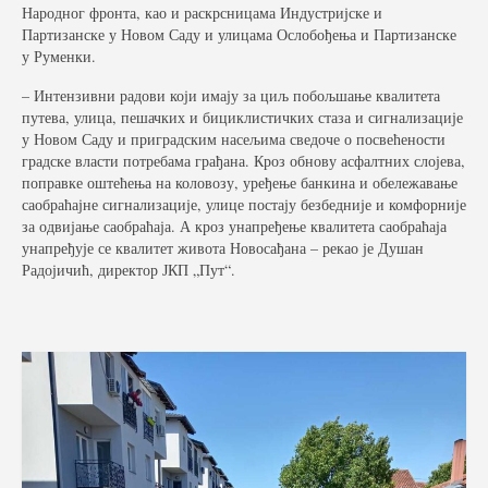
Народног фронта, као и раскрсницама Индустријске и
Партизанске у Новом Саду и улицама Ослобођења и Партизанске
Фото галерија
у Руменки.
Видео галерија
– Интензивни радови који имају за циљ побољшање квалитета
путева, улица, пешачких и бициклистичких стаза и сигнализације
Контакт
у Новом Саду и приградским насељима сведоче о посвећености
градске власти потребама грађана. Кроз обнову асфалтних слојева,
поправке оштећења на коловозу, уређење банкина и обележавање
саобраћајне сигнализације, улице постају безбедније и комфорније
за одвијање саобраћаја. А кроз унапређење квалитета саобраћаја
унапређује се квалитет живота Новосађана – рекао је Душан
Радојичић, директор ЈКП „Пут“.