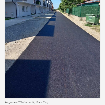
Јадранке Стојаковић, Нови Сад