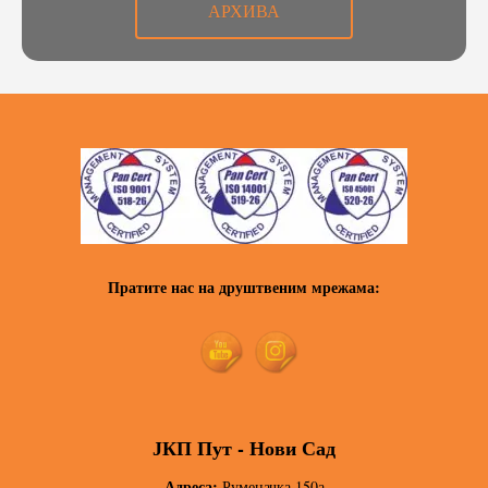
АРХИВА
Пратите нас на друштвеним мрежама:
ЈКП Пут - Нови Сад
Адреса:
Руменачка 150а