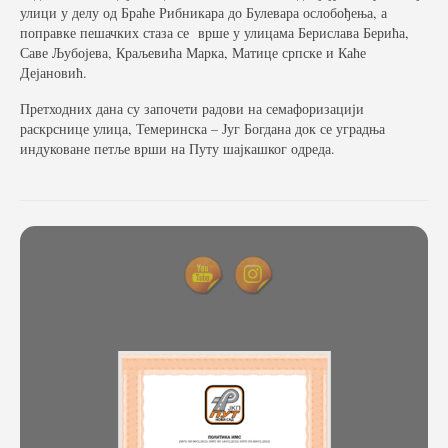
улици у делу од Браће Рибникара до Булевара ослобођења, а
поправке пешачких стаза се врше у улицама Берислава Берића,
Саве Љубојева, Краљевића Марка, Матице српске и Каће
Дејановић.
Претходних дана су започети радови на семафоризацији
раскрснице улица, Темеринска – Југ Богдана док се уградња
индуковане петље врши на Путу шајкашког одреда.