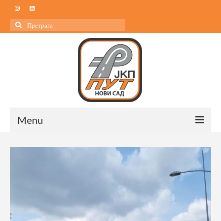
Search
for:
Menu
Почетна
О нама
О нама
Управа