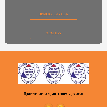
ЗИМСКА СЛУЖБА
АРХИВА
Пратите нас на друштвеним мрежама: