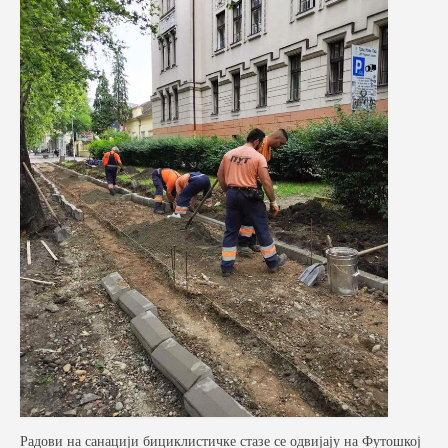
Радови на санацији бициклистичке стазе се одвијају на Футошкој