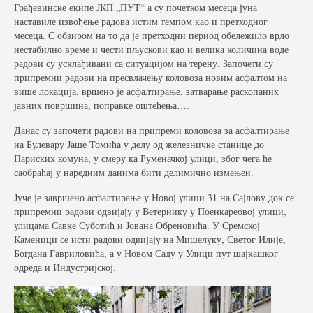
Грађевинске екипе ЈКП „ПУТ“ а су почетком месеца јуна
наставиле извођење радова истим темпом као и претходног
Фото галерија
месеца. С обзиром на то да је претходни период обележило врло
нестабилно време и чести пљускови као и велика количина воде
Видео галерија
радови су усклађивани са ситуацијом на терену. Започети су
припремни радови на пресвлачењу коловоза новим асфалтом на
Контакт
више локација, вршено је асфалтирање, затварање раскопаних
јавних површина, поправке оштећења….
Данас су започети радови на припреми коловоза за асфалтирање
на Булевару Јаше Томића у делу од железничке станице до
Париских комуна, у смеру ка Руменачкој улици, због чега ће
саобраћај у наредним данима бити делимично измењен.
Јуче је завршено асфалтирање у Новој улици 31 на Сајлову док се
припремни радови одвијају у Ветернику у Поенкареовој улици,
улицама Савке Суботић и Јована Обреновића. У Сремској
Каменици се исти радови одвијају на Мишелуку, Светог Илије,
Богдана Гавриловића, а у Новом Саду у Улици пут шајкашког
одреда и Индустријској.